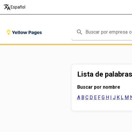
translate
Español
search
Lista de palabras
Buscar por nombre
A
B
C
D
E
F
G
H
I
J
K
L
M