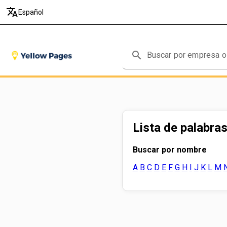
translate
Español
search
Lista de palabras
Buscar por nombre
A
B
C
D
E
F
G
H
I
J
K
L
M