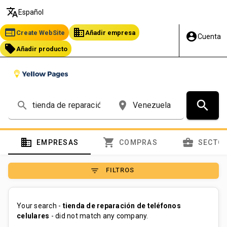
translate
Español
web
business
Create WebSite
Añadir empresa
account_circle
Cuenta
local_offer
Añadir producto
search
search
place
domain
shopping_cart
business_center
EMPRESAS
COMPRAS
SECTO
filter_list
FILTROS
Your search -
tienda de reparación de teléfonos
celulares
- did not match any company.