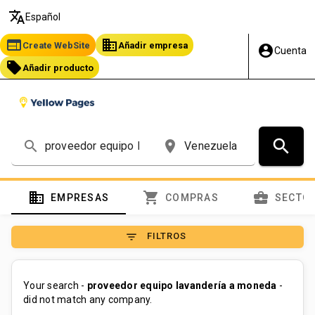
translate
Español
web
business
Create WebSite
Añadir empresa
account_circle
Cuenta
local_offer
Añadir producto
search
search
place
domain
shopping_cart
business_center
EMPRESAS
COMPRAS
SECTO
filter_list
FILTROS
Your search -
proveedor equipo lavandería a moneda
-
did not match any company.