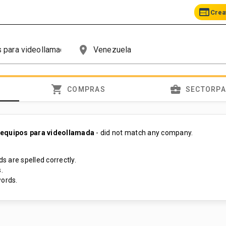
web
Crea
place
shopping_cart
business_center
COMPRAS
SECTORP
 equipos para videollamada
- did not match any company.
s are spelled correctly.
.
ords.