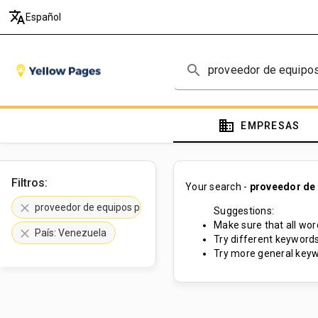
translate
Español
search
domain
EMPRESAS
Filtros:
Your search -
proveedor de
clear
proveedor de equipos para videollamada
Suggestions:
Make sure that all word
clear
País: Venezuela
Try different keywords
Try more general keyw