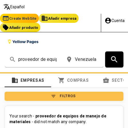
translate
Español
web
business
Create WebSite
Añadir empresa
account_circle
Cuenta
local_offer
Añadir producto
search
search
place
domain
shopping_cart
business_center
EMPRESAS
COMPRAS
SECTO
filter_list
FILTROS
Your search -
proveedor de equipos de manejo de
materiales
- did not match any company.