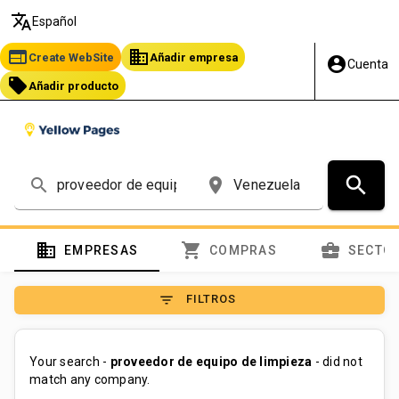
translate
Español
web
business
Create WebSite
Añadir empresa
account_circle
Cuenta
local_offer
Añadir producto
search
search
place
domain
shopping_cart
business_center
EMPRESAS
COMPRAS
SECTO
filter_list
FILTROS
Your search -
proveedor de equipo de limpieza
- did not
match any company.