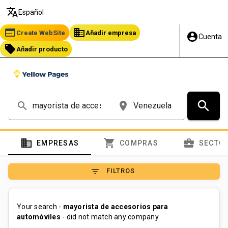
translate
Español
web
business
Create WebSite
Añadir empresa
account_circle
Cuenta
local_offer
Añadir producto
search
search
place
domain
shopping_cart
business_center
EMPRESAS
COMPRAS
SECTO
filter_list
FILTROS
Your search -
mayorista de accesorios para
automóviles
- did not match any company.