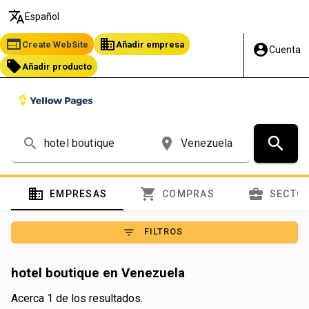
translate
Español
web
business
Create WebSite
Añadir empresa
account_circle
Cuenta
local_offer
Añadir producto
search
search
place
domain
shopping_cart
business_center
EMPRESAS
COMPRAS
SECTO
filter_list
FILTROS
hotel boutique en Venezuela
Acerca 1 de los resultados.