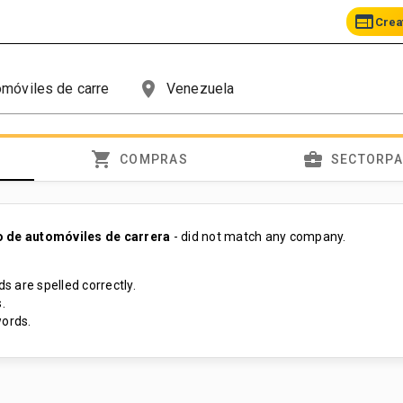
web
Crea
place
shopping_cart
business_center
COMPRAS
SECTORP
 de automóviles de carrera
- did not match any company.
s are spelled correctly.
.
ords.