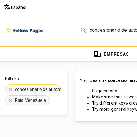
translate
Español
search
domain
EMPRESAS
Filtros:
Your search -
concesionario
clear
concesionario de automóviles de carrera
Suggestions:
Make sure that all word
clear
País: Venezuela
Try different keywords
Try more general keyw