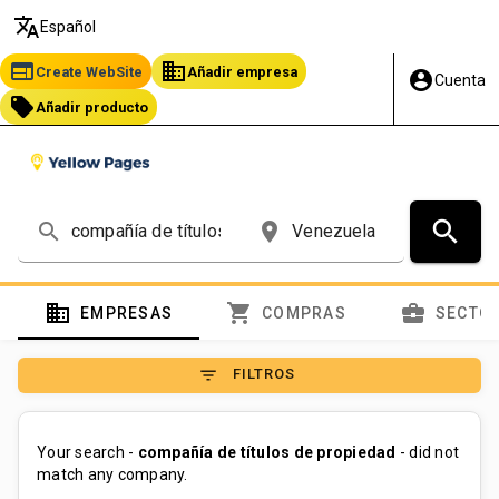
translate
Español
web
business
Create WebSite
Añadir empresa
account_circle
Cuenta
local_offer
Añadir producto
search
search
place
domain
shopping_cart
business_center
EMPRESAS
COMPRAS
SECTO
filter_list
FILTROS
Your search -
compañía de títulos de propiedad
- did not
match any company.