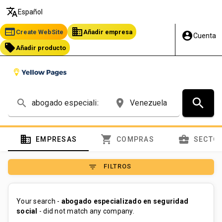
translate
Español
web
business
Create WebSite
Añadir empresa
account_circle
Cuenta
local_offer
Añadir producto
search
search
place
domain
shopping_cart
business_center
EMPRESAS
COMPRAS
SECTO
filter_list
FILTROS
Your search -
abogado especializado en seguridad
social
- did not match any company.