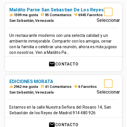
Maldito Parne San Sebastian De Los Reyes
1599 me gusta
95 Comentarios
6945 Favoritos
thumb_up
rate_review
favorite
Seleccionar
San Sebastián
,
Venezuela
Un restaurante moderno con una selecta calidad y un
ambiente inmejorable. Compartir con los amigos, cenar
con la familia o celebrar una reunión, ahora es más jugoso
con nosotros. Ven a Maldito Pa…
mail
CONTACTO
EDICIONES MORATA
2962 me gusta
41 Comentarios
6 Favoritos
thumb_up
rate_review
favorite
Seleccionar
San Sebastián
,
Venezuela
Estamos en la calle Nuestra Señora del Rosario 14, San
Sebastián de los Reyes de Madrid 914 480 926
mail
CONTACTO