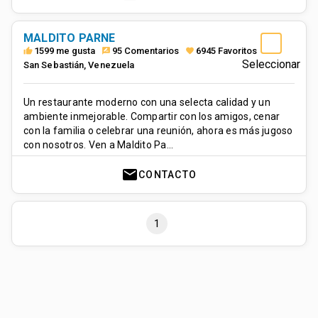
MALDITO PARNE
1599 me gusta
95 Comentarios
6945 Favoritos
thumb_up
rate_review
favorite
Seleccionar
San Sebastián
,
Venezuela
Un restaurante moderno con una selecta calidad y un
ambiente inmejorable. Compartir con los amigos, cenar
con la familia o celebrar una reunión, ahora es más jugoso
con nosotros. Ven a Maldito Pa…
mail
CONTACTO
1