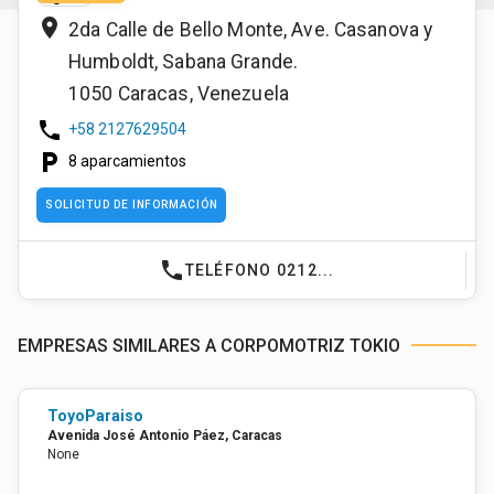
place
2da Calle de Bello Monte, Ave. Casanova y
Humboldt, Sabana Grande.
1050
Caracas
,
Venezuela
phone
+58 2127629504
local_parking
8 aparcamientos
SOLICITUD DE INFORMACIÓN
phone
TELÉFONO 0212...
EMPRESAS SIMILARES A CORPOMOTRIZ TOKIO
ToyoParaiso
Avenida José Antonio Páez, Caracas
None