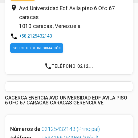
place
Avd Universidad Edf Avila piso 6 Ofc 67
caracas
1010
caracas
,
Venezuela
phone
+58 2125432143
SOLICITUD DE INFORMACIÓN
phone
TELÉFONO 0212...
CACERCA ENERGIA AVD UNIVERSIDAD EDF AVILA PISO
6 OFC 67 CARACAS CARACAS GERENCIA VE
Números de
02125432143
(Principal)