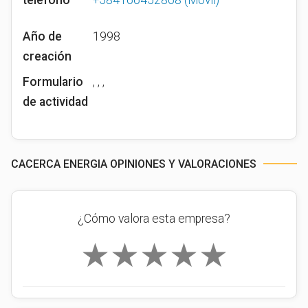
teléfono
+584166452868
(Móvil)
Año de
1998
creación
Formulario
, , ,
de actividad
CACERCA ENERGIA OPINIONES Y VALORACIONES
¿Cómo valora esta empresa?
★
★
★
★
★