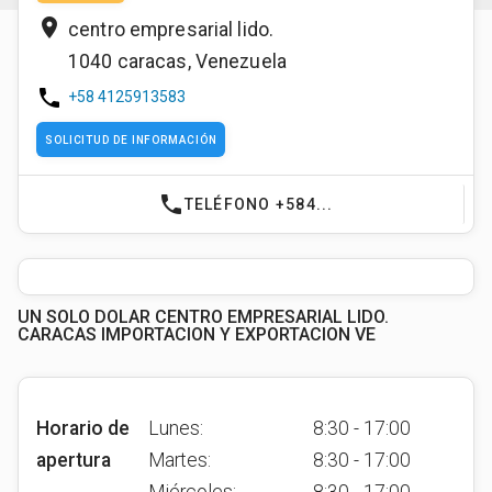
place
centro empresarial lido.
1040
caracas
,
Venezuela
phone
+58 4125913583
SOLICITUD DE INFORMACIÓN
phone
TELÉFONO +584...
UN SOLO DOLAR CENTRO EMPRESARIAL LIDO.
CARACAS IMPORTACION Y EXPORTACION VE
Horario de
Lunes:
8:30 - 17:00
apertura
Martes:
8:30 - 17:00