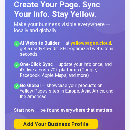
Create Your Page. Sync
Your Info. Stay Yellow.
Make your business visible everywhere —
locally and globally.
AI Website Builder
— at
yellowpages.cloud
,
✓
get a ready-to-edit, SEO-optimized website in
seconds.
One-Click Sync
— update your info once, and
✓
it's live across 70+ platforms (Google,
Facebook, Apple Maps, and more).
Go Global
— showcase your products on
✓
Yellow Pages sites in Europe, Asia, Africa, and
the Americas.
Start now — be found everywhere that matters.
Add Your Business Profile