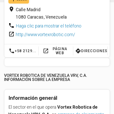
place
Calle Madrid
1080
Caracas
,
Venezuela
phone
Haga clic para mostrar el teléfono
launch
http://www.vortexrobotic.com/
PÁGINA
phone
launch
directions
+58 2129...
DIRECCIONES
WEB
VORTEX ROBOTICA DE VENEZUELA VRV, C.A.
INFORMACIÓN SOBRE LA EMPRESA
Información generál
El sector en el que opera
Vortex Robotica de